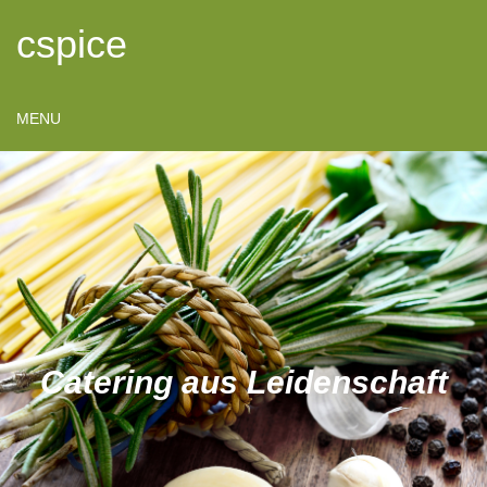
cspice
MENU
Catering aus Leidenschaft